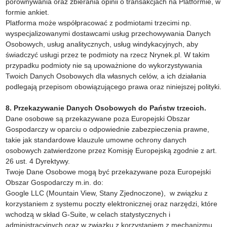
porównywania oraz zbierania opinii o transakcjach na Platformie, w
formie ankiet.
Platforma może współpracować z podmiotami trzecimi np.
wyspecjalizowanymi dostawcami usług przechowywania Danych
Osobowych, usług analitycznych, usług windykacyjnych, aby
świadczyć usługi przez te podmioty na rzecz Nrynek.pl. W takim
przypadku podmioty nie są upoważnione do wykorzystywania
Twoich Danych Osobowych dla własnych celów, a ich działania
podlegają przepisom obowiązującego prawa oraz niniejszej polityki.
8. Przekazywanie Danych Osobowych do Państw trzecich.
Dane osobowe są przekazywane poza Europejski Obszar
Gospodarczy w oparciu o odpowiednie zabezpieczenia prawne,
takie jak standardowe klauzule umowne ochrony danych
osobowych zatwierdzone przez Komisję Europejską zgodnie z art.
26 ust. 4 Dyrektywy.
Twoje Dane Osobowe mogą być przekazywane poza Europejski
Obszar Gospodarczy m.in. do:
Google LLC (Mountain View, Stany Zjednoczone), w związku z
korzystaniem z systemu poczty elektronicznej oraz narzędzi, które
wchodzą w skład G-Suite, w celach statystycznych i
administracyjnych oraz w związku z korzystaniem z mechanizmu