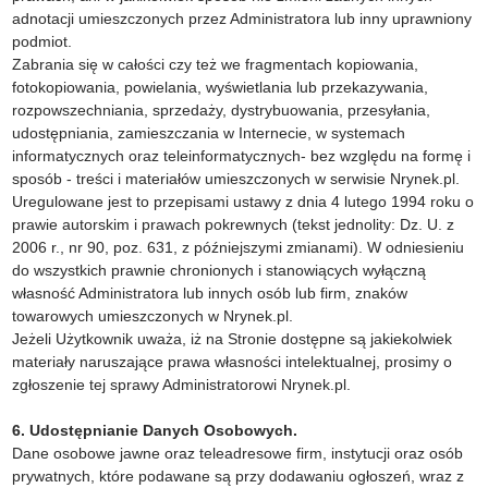
adnotacji umieszczonych przez Administratora lub inny uprawniony
podmiot.
Zabrania się w całości czy też we fragmentach kopiowania,
fotokopiowania, powielania, wyświetlania lub przekazywania,
rozpowszechniania, sprzedaży, dystrybuowania, przesyłania,
udostępniania, zamieszczania w Internecie, w systemach
informatycznych oraz teleinformatycznych- bez względu na formę i
sposób - treści i materiałów umieszczonych w serwisie Nrynek.pl.
Uregulowane jest to przepisami ustawy z dnia 4 lutego 1994 roku o
prawie autorskim i prawach pokrewnych (tekst jednolity: Dz. U. z
2006 r., nr 90, poz. 631, z późniejszymi zmianami). W odniesieniu
do wszystkich prawnie chronionych i stanowiących wyłączną
własność Administratora lub innych osób lub firm, znaków
towarowych umieszczonych w Nrynek.pl.
Jeżeli Użytkownik uważa, iż na Stronie dostępne są jakiekolwiek
materiały naruszające prawa własności intelektualnej, prosimy o
zgłoszenie tej sprawy Administratorowi Nrynek.pl.
6. Udostępnianie Danych Osobowych.
Dane osobowe jawne oraz teleadresowe firm, instytucji oraz osób
prywatnych, które podawane są przy dodawaniu ogłoszeń, wraz z