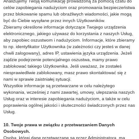
Analizujemy Twoją komunikację prowadzoną za pomocą czatu do
celów zapobiegania nadużyciom oraz promowania bezpieczeństwa
przez blokowanie spamu lub obraźliwych wiadomości, jakie mogą
być do Ciebie wysyłane przez innych Użytkowników.
Zbieramy określone informacje dotyczące Twojego urządzenia
elektronicznego, jakiego używasz do korzystania z naszych Usług,
aby zapobiec oszustwom i nadużyciom. Informacje, które zbieramy
to np. identyfikator Użytkownika (w zależności czy jesteś w danej
chwili zalogowany), adres IP, ustawienia języka urządzenia. Jeżeli
zajdzie podejrzenie potencjalnego oszustwa, mamy prawo
zablokować takiego Użytkownika. Jeśli uważasz, że zostałeś
niesprawiedliwie zablokowany, masz prawo skontaktować się z
nami w sprawie zaistniałej sytuacji.
Wszystkie informacje są przetwarzane w celu należytego
wykonania, wcześniej z nami zawartej, umowy, ulepszania naszych
Usług oraz w interesie zapobiegania nadużyciom, a także w celu
poprawienia ogólnej jakości i skuteczności świadczonych przez nas
Usług.
10. Twoje prawa w związku z przetwarzaniem Danych
Osobowych.
Osoba, której dane przetwarzane są przez Administratora, ma