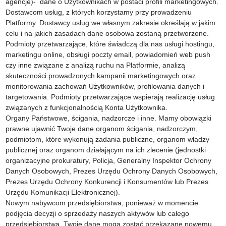
agencje)- dane o Użytkownikach w postaci profili marketingowych.
Dostawcom usług, z których korzystamy przy prowadzeniu
Platformy. Dostawcy usług we własnym zakresie określają w jakim
celu i na jakich zasadach dane osobowa zostaną przetworzone.
Podmioty przetwarzające, które świadczą dla nas usługi hostingu,
marketingu online, obsługi poczty email, powiadomień web push
czy inne związane z analizą ruchu na Platformie, analizą
skuteczności prowadzonych kampanii marketingowych oraz
monitorowania zachowań Użytkowników, profilowania danych i
targetowania. Podmioty przetwarzające wspierają realizację usług
związanych z funkcjonalnością Konta Użytkownika.
Organy Państwowe, ścigania, nadzorcze i inne. Mamy obowiązki
prawne ujawnić Twoje dane organom ścigania, nadzorczym,
podmiotom, które wykonują zadania publiczne, organom władzy
publicznej oraz organom działającym na ich zlecenie (jednostki
organizacyjne prokuratury, Policja, Generalny Inspektor Ochrony
Danych Osobowych, Prezes Urzędu Ochrony Danych Osobowych,
Prezes Urzędu Ochrony Konkurencji i Konsumentów lub Prezes
Urzędu Komunikacji Elektronicznej).
Nowym nabywcom przedsiębiorstwa, ponieważ w momencie
podjęcia decyzji o sprzedaży naszych aktywów lub całego
przedsiębiorstwa, Twoje dane mogą zostać przekazane nowemu