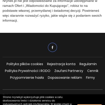
Nrynek.pl nie jest odpowiedzialne za informacje udostępniane w
ramach Ofert i „Wiadomości do Kupującego”, robisz to na
podstawie własnej, przemyślanej i świadomej decyzji. Powinieneś
więc starannie rozważyć ryzyko, jakie wiąże się z podaniem swoich
informacji.
Polityka plików cookies
Rejestracja konta
Regulamin
Polityka Prywatności i RODO
Zaufani Partnerzy
Cennik
Przypomnienie hasła
Dopasowanie reklam
Firmy
Płatności obsługiwane przez:
Strona nrynek.pl wykorzystuje pliki cookies w celu
dostosowania treści i działania serwisu do
indywidualnych potrzeb Użytkowników. W każdej chwili w