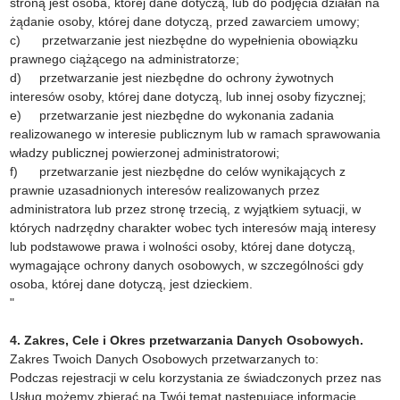
stroną jest osoba, której dane dotyczą, lub do podjęcia działań na
żądanie osoby, której dane dotyczą, przed zawarciem umowy;
c) przetwarzanie jest niezbędne do wypełnienia obowiązku
prawnego ciążącego na administratorze;
d) przetwarzanie jest niezbędne do ochrony żywotnych
interesów osoby, której dane dotyczą, lub innej osoby fizycznej;
e) przetwarzanie jest niezbędne do wykonania zadania
realizowanego w interesie publicznym lub w ramach sprawowania
władzy publicznej powierzonej administratorowi;
f) przetwarzanie jest niezbędne do celów wynikających z
prawnie uzasadnionych interesów realizowanych przez
administratora lub przez stronę trzecią, z wyjątkiem sytuacji, w
których nadrzędny charakter wobec tych interesów mają interesy
lub podstawowe prawa i wolności osoby, której dane dotyczą,
wymagające ochrony danych osobowych, w szczególności gdy
osoba, której dane dotyczą, jest dzieckiem.
"
4. Zakres, Cele i Okres przetwarzania Danych Osobowych.
Zakres Twoich Danych Osobowych przetwarzanych to:
Podczas rejestracji w celu korzystania ze świadczonych przez nas
Usług możemy zbierać na Twój temat następujące informacje,