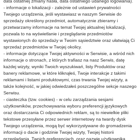
data ostatniej zmiany hasła, data ostatniego udanego logowania).
- informacje o lokalizacji - zależnie od ustawień prywatności
Twojego urządzenia, jeśli wystawiasz w naszym Serwisie do
sprzedaży określony przedmiot, automatycznie zbieramy i
przetwarzamy informacje na temat Twojej aktualnej lokalizacji,
pozwala to na wyświetlanie i przeglądanie przedmiotów
wystawionych do sprzedaży w Twoim sąsiedztwie oraz ułatwiają Ci
sprzedaż przedmiotów w Twojej okolicy.
- informacje dotyczące Twojej aktywności w Serwisie, a wśród nich
informacje o stronach, z których trafiasz na nasz Serwis, datę
każdej wizyty, wyniki Twoich wyszukiwań, listy Produktów oraz
banery reklamowe, w które kliknąłeś, Twoje interakcje z takimi
reklamami i listami produktowymi, czas trwania Twojej wizyty, a
także kolejność, w jakiej odwiedzałeś poszczególne sekcje naszego
Serwisu.
- ciasteczka (tzw. cookies) - w celu zarządzania sesjami
użytkowników, przechowywania wyboru preferencji językowych
oraz dostarczania Ci odpowiednich reklam, są to niewielkie pliki
tekstowe przesyłane przez serwer internetowy na twardy dysk
Twojego urządzenia, mogą być wykorzystywane do gromadzenia
informacji o dacie i godzinie Twojej wizyty, Twojej historii
przeglądania, Twoich preferencjach, oraz nazwie użytkownika.